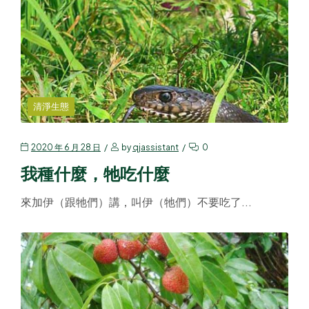
清淨生態
2020 年 6 月 28 日
by
qjassistant
0
我種什麼，牠吃什麼
來加伊（跟牠們）講，叫伊（牠們）不要吃了...