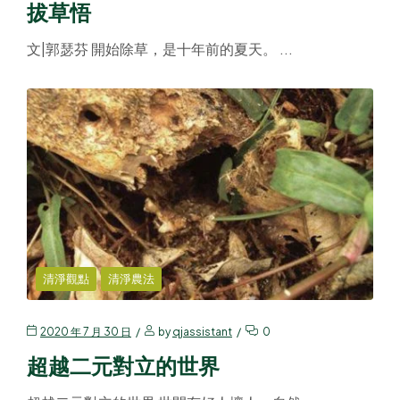
拔草悟
文|郭瑟芬 開始除草，是十年前的夏天。 ...
清淨觀點
清淨農法
2020 年 7 月 30 日
by
qjassistant
0
超越二元對立的世界