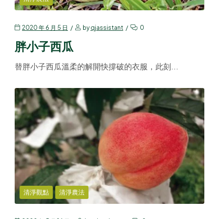
2020 年 6 月 5 日
by
qjassistant
0
胖小子西瓜
替胖小子西瓜溫柔的解開快撐破的衣服，此刻...
清淨觀點
清淨農法