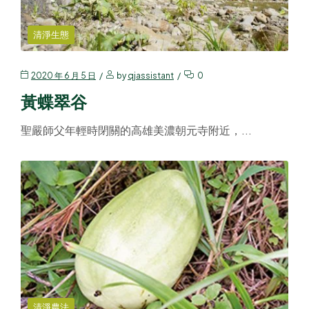
清淨生態
2020 年 6 月 5 日
by
qjassistant
0
黃蝶翠谷
聖嚴師父年輕時閉關的高雄美濃朝元寺附近，...
清淨農法