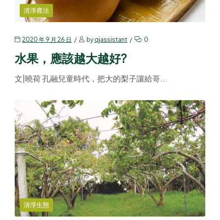
清淨農法
2020 年 9 月 26 日
by
qjassistant
0
水果，應該越大越好?
文|曉荷 孔融兒童時代，把大的梨子讓給哥...
清淨生態