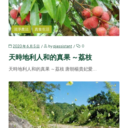
清淨農法
真食生活
2020 年 6 月 5 日
by
qjassistant
0
天時地利人和的真果 ～荔枝
天時地利人和的真果 ～荔枝 唐朝楊貴妃愛...