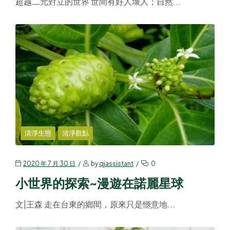
超越二元對立的世界 世間有好人壞人；自然...
清淨生態
清淨觀點
2020 年 7 月 30 日
by
qjassistant
0
小世界的探索~漫遊在諾麗星球
文|王森 走在台東的鄉間，原來只是愜意地...