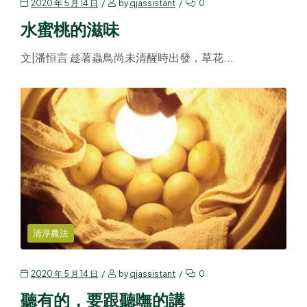
2020 年 5 月 14 日
by
qjassistant
0
水蜜桃的滋味
文|潘恒言 趁著蟲鳥尚未清醒時出發，草花...
清淨農法
2020 年 5 月 14 日
by
qjassistant
0
聽有的，要跟聽嘸的講