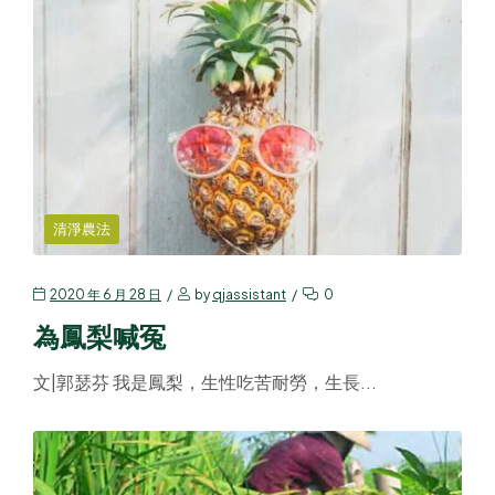
清淨農法
2020 年 6 月 28 日
by
qjassistant
0
為鳳梨喊冤
文|郭瑟芬 我是鳳梨，生性吃苦耐勞，生長...