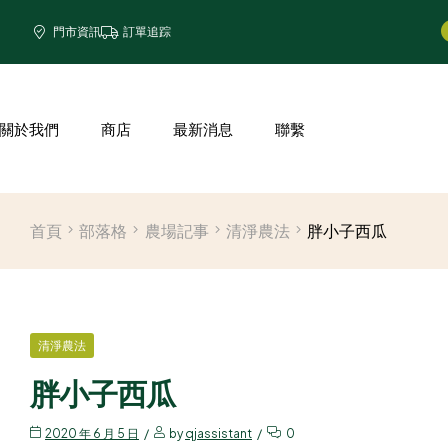
門市資訊
訂單追踪
關於我們
商店
最新消息
聯繫
首頁
部落格
農場記事
清淨農法
胖小子西瓜
清淨農法
胖小子西瓜
2020 年 6 月 5 日
by
qjassistant
0