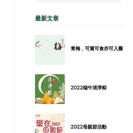
最新文章
青梅﹐可賞可食亦可入藥
2022端午清淨粽
2022母親節活動