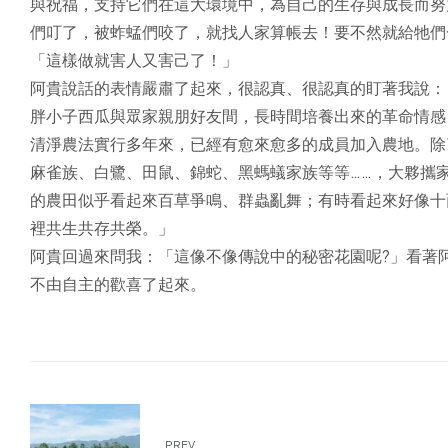
與祝福，支持它們在這大環境中，為自己的生存與成長而努
們叮了，被蚱蜢們咬了，就找人家算帳去！要不然就給牠們
「這樣做就害人又害己了！」
阿貴說話的表情嚴肅了起來，很認真、很認真的盯著我說：
胖小子西瓜與眾家親朋好友間，長時間培養出來的革命情感
清淨農法實行多年來，已經有愈來愈多的成員加入農地。除
麻雀族、白鷺、田鼠、錦蛇、黑螞蟻家族等等……，大夥攜
的農田似乎看起來百草爭鳴、群蟲亂舞；有時看起來好像十
裡共生共存共榮。」
阿貴回過來問我：「這像不像傳說中的秘密花園呢?」看著
不由自主的歡喜了起來。
PREV