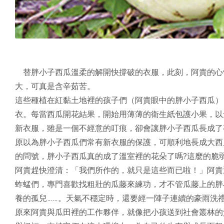
替胖小子西瓜溫柔的解開快撐破的衣服，此刻，阿貴的心
大，可真是含辛茹苦。
這些種植在紅黏土地裡的孩子們（阿貴眼中的胖小子西瓜）
衣。每當西瓜開花結果，開始用薄薄的衛生紙包護小果，以
新衣服，雖是一個不經意的叮痕，卻會讓胖小子西瓜長成了
原以為胖小子西瓜們常有新衣服的保護，可順利地長成大西
的問號，胖小子西瓜真的成了溫室裡的花朵了嗎?這麼的脆
阿貴趕快澄清：「我們所作的，就只是這些而已啦！」阿貴
蚱蜢們，專門喜歡找粗壯的瓜藤來練功，才不管瓜藤上的胖
養的孤兒……。天氣不穩定時，還要經一陣子連續的豪雨洗
原來阿貴與瓜田裡的工作夥伴，就像把小孩送到社會叢林的