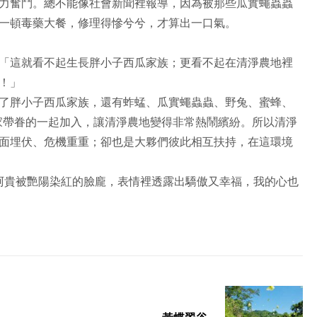
力奮鬥。總不能像社會新聞裡報導，因為被那些瓜實蠅蟲蟲
一頓毒藥大餐，修理得慘兮兮，才算出一口氣。
「這就看不起生長胖小子西瓜家族；更看不起在清淨農地裡
！」
了胖小子西瓜家族，還有蚱蜢、瓜實蠅蟲蟲、野兔、蜜蜂、
家帶眷的一起加入，讓清淨農地變得非常熱鬧繽紛。所以清淨
面埋伏、危機重重；卻也是大夥們彼此相互扶持，在這環境
阿貴被艷陽染紅的臉龐，表情裡透露出驕傲又幸福，我的心也