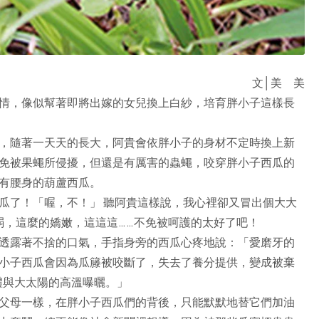
文│美 美
情，像似幫著即將出嫁的女兒換上白紗，培育胖小子這樣長
，隨著一天天的長大，阿貴會依胖小子的身材不定時換上新
免被果蠅所侵擾，但還是有厲害的蟲蠅，咬穿胖小子西瓜的
有腰身的葫蘆西瓜。
瓜了！「喔，不！」 聽阿貴這樣說，我心裡卻又冒出個大大
弱，這麼的嬌嫩，這這這……不免被呵護的太好了吧！
透露著不捨的口氣，手指身旁的西瓜心疼地說：「愛磨牙的
小子西瓜會因為瓜籐被咬斷了，失去了養分提供，變成被棄
禮與大太陽的高溫曝曬。」
父母一樣，在胖小子西瓜們的背後，只能默默地替它們加油