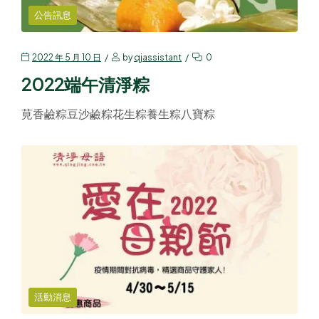
公告訊息
2022 年 5 月 10 日
by
qjassistant
0
2022端午清淨粽
莧香鹼粽豆沙鹼粽花生粽養生粽八寶粽
活動消息