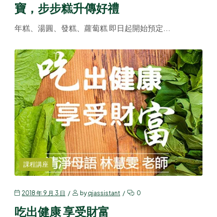
寶，步步糕升傳好禮
年糕、湯圓、發糕、蘿蔔糕 即日起開始預定...
課程講座
2018 年 9 月 3 日
by
qjassistant
0
吃出健康 享受財富