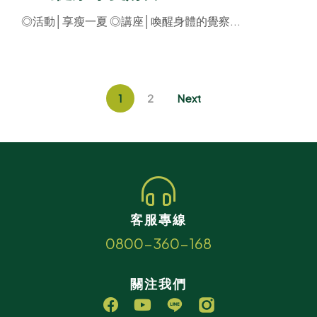
◎活動│享瘦一夏 ◎講座│喚醒身體的覺察...
1
2
Next
客服專線
0800-360-168
關注我們