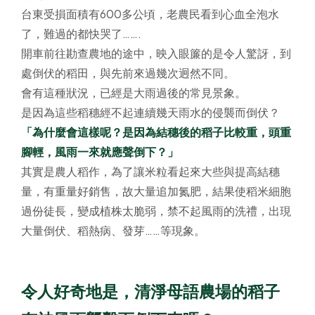
台東受損面積有600多公頃，老農民看到心血全泡水
了，難過的都快哭了…….
開車前往勘查農地的途中，映入眼簾的是令人驚訝，到
處倒伏的稻田，與先前來過幾次迥然不同。
會有這種狀況，已經是大雨過後的常見景象。
是因為這些稻穗經不起連續幾天雨水的侵襲而倒伏？
「為什麼會這樣呢？是因為結穗後的稻子比較重，頭重
腳輕，風雨一來就應聲倒下？」
其實是農人稻作，為了讓米粒看起來大些與提高結穗
量，有重量好銷售，故大量追加氮肥，結果使稻米細胞
過份徒長，變成植株太脆弱，禁不起風雨的洗禮，出現
大量倒伏、稻熱病、發芽……等現象。
令人好奇地是，清淨母語農場的稻子