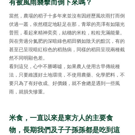
有被風雨襲擊而倒下來嗎？
當然，農場的稻子十多年來並沒有因經歷風吹雨打而倒
伏過一叢，依然穩定地駐足在那，青翠的亮澤有如陽光
普照，看起來精神奕奕，結穗的米粒，粒粒充滿能量。
與在旁過分氮肥的深暗綠色稻田猶如陰天的黯沉，有的
甚至已呈現暗紅棕色的稻熱病，同樣的稻田呈現兩種截
然不同明顯色差。
看到這兒，心中不勝唏噓，如果農人使用古早傳統種
法，只要維護好土地環境，不使用農藥、化學肥料，不
要只為了有好收成、好價錢，就不會總是遇到一些風
雨，就損失慘重。
米食，一直以來是東方人的主要食
物，長期我們及子子孫孫都是吃到這