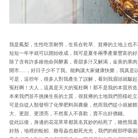
我是鳳梨，生性吃苦耐勞，生長在乾旱、貧瘠的土地上也不
短短一年半就可以開始收成，我可是夏冬兩季產量豐富的好
除了含有許多維他命與酵素，香甜多汁又解渴，金黃的果肉
開市……，好日子少不了我。能夠讓大家健康快樂，我真是
可是，這些年，很多人對我產生了誤解，看到我眉頭就皺起
冤枉啊！大人，這真是天大的冤枉啊！那不是我的本質所造
本來我們並不挑揀生長的土質，很貧瘠的土地我們照樣屹立
可是自從人類發明了化學肥料與農藥，然而我們從小就被餵
大、更甜、更漂亮，不然客人不喜歡，賣不出好價錢。
從此以後，身邊的花花草草都莫名其妙的枯死了，雖然我還
好熱，地裡的蚯蚓、雞母蟲也都死光光，我們的根部呼吸困