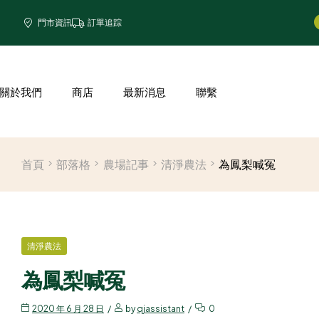
門市資訊
訂單追踪
關於我們
商店
最新消息
聯繫
首頁
部落格
農場記事
清淨農法
為鳳梨喊冤
清淨農法
為鳳梨喊冤
2020 年 6 月 28 日
by
qjassistant
0