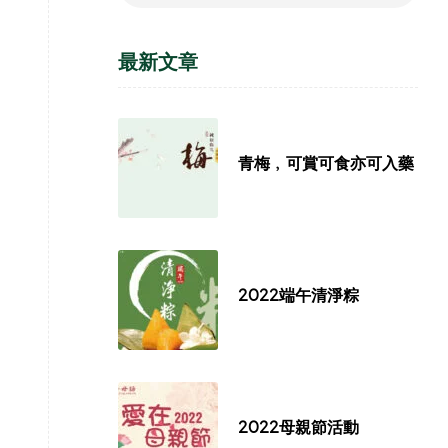
最新文章
青梅﹐可賞可食亦可入藥
2022端午清淨粽
2022母親節活動