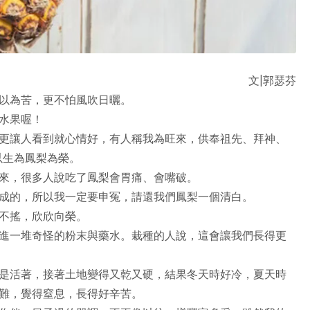
文|郭瑟芬
以為苦，更不怕風吹日曬。
水果喔！
更讓人看到就心情好，有人稱我為旺來，供奉祖先、拜神、
以生為鳳梨為榮。
來，很多人說吃了鳳梨會胃痛、會嘴破。
成的，所以我一定要申冤，請還我們鳳梨一個清白。
不搖，欣欣向榮。
進一堆奇怪的粉末與藥水。栽種的人說，這會讓我們長得更
是活著，接著土地變得又乾又硬，結果冬天時好冷，夏天時
難，覺得窒息，長得好辛苦。