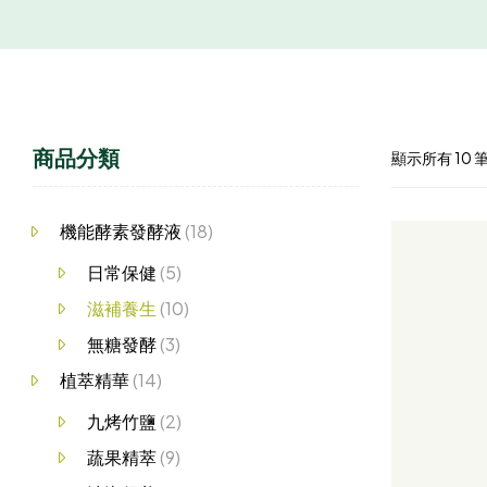
商品分類
顯示所有 10 
機能酵素發酵液
(18)
日常保健
(5)
滋補養生
(10)
無糖發酵
(3)
植萃精華
(14)
九烤竹鹽
(2)
蔬果精萃
(9)