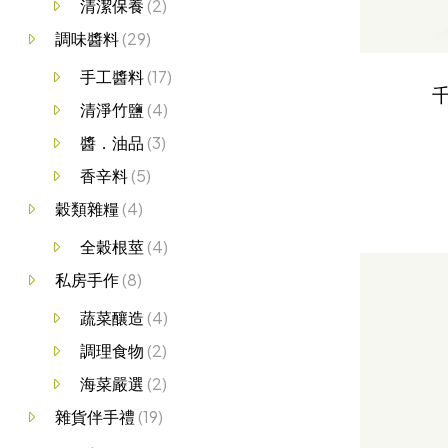
清潔保養
(2)
調味醬料
(29)
手工醬料
(17)
千
清淨竹鹽
(4)
醬．油品
(3)
香辛料
(5)
穀類雜糧
(4)
全穀根莖
(4)
私房手作
(8)
蔬菜釀造
(4)
調理食物
(2)
海菜嚴選
(2)
雜貨伴手禮
(19)