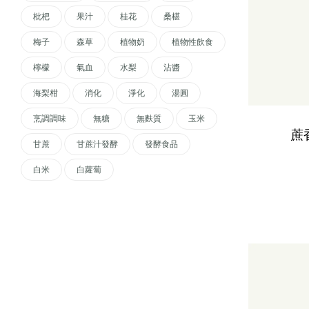
枇杷
果汁
桂花
桑椹
梅子
森草
植物奶
植物性飲食
檸檬
氣血
水梨
沾醬
海梨柑
消化
淨化
湯圓
烹調調味
無糖
無麩質
玉米
蔗
甘蔗
甘蔗汁發酵
發酵食品
白米
白蘿蔔