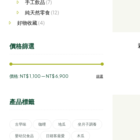
手工飲品
(7)
純天然零食
(12)
好物收藏
(4)
價格篩選
價格:
NT$ 1,100
—
NT$ 6,900
篩選
產品標籤
古早味
咖哩
地瓜
坐月子調養
嬰幼兒食品
日籍客最愛
木瓜