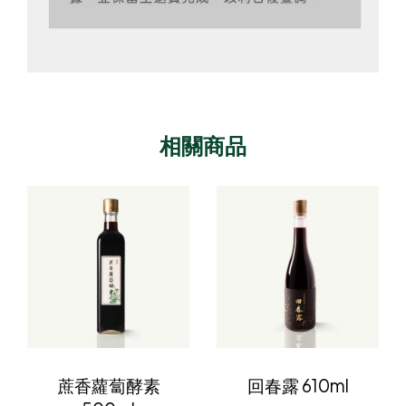
相關商品
蔗香蘿蔔酵素
回春露 610ml