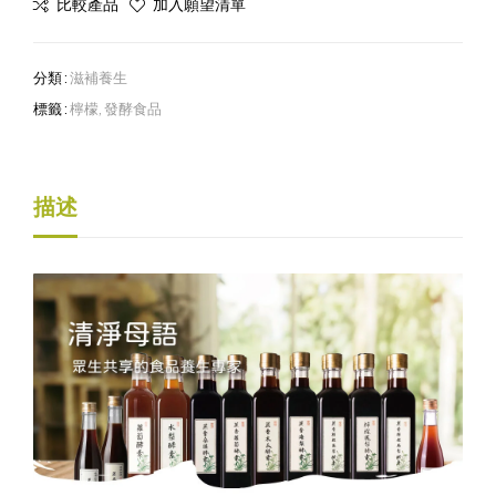
比較產品
加入願望清單
分類 :
滋補養生
標籤 :
檸檬
,
發酵食品
描述