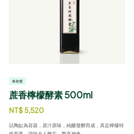
有存貨
蔗香檸檬酵素 500ml
NT$
5,520
以陶缸為容器，原汁原味，純釀發酵而成，具足檸檬特
殊芳香，滋味令人難忘、驚喜神奇。