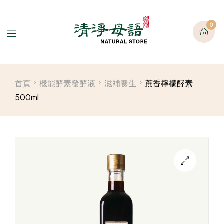
0
首頁
機能酵素發酵液
滋補養生
蔗香檸檬酵素
500ml