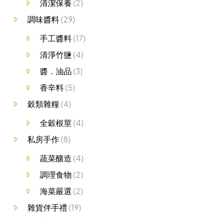
清潔保養
(2)
調味醬料
(29)
手工醬料
(17)
清淨竹鹽
(4)
醬．油品
(3)
香辛料
(5)
穀類雜糧
(4)
全穀根莖
(4)
私房手作
(8)
蔬菜釀造
(4)
調理食物
(2)
海菜嚴選
(2)
雜貨伴手禮
(19)