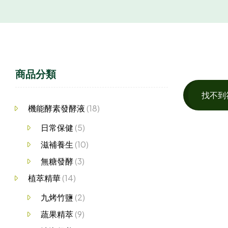
商品分類
找不到
機能酵素發酵液
(18)
日常保健
(5)
滋補養生
(10)
無糖發酵
(3)
植萃精華
(14)
九烤竹鹽
(2)
蔬果精萃
(9)