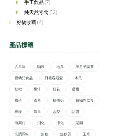
手工飲品
(7)
純天然零食
(12)
好物收藏
(4)
產品標籤
古早味
咖哩
地瓜
坐月子調養
嬰幼兒食品
日籍客最愛
木瓜
枇杷
果汁
桂花
桑椹
梅子
森草
植物奶
植物性飲食
檸檬
氣血
水梨
沾醬
海梨柑
消化
淨化
湯圓
烹調調味
無糖
無麩質
玉米