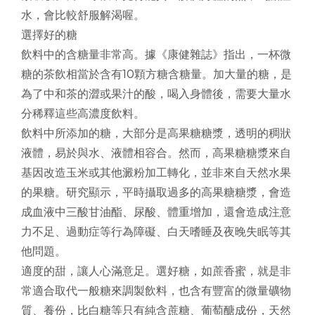
水，會比較舒服解渴喔。
選擇好的糖
飲料中的含糖量非常高。據《康健雜誌》指出，一杯微
糖的茶飲相當於含有10顆方糖含糖量。加大量的糖，是
為了中和茶的澀或果汁的酸，喝入身體後，需要大量水
分稀釋這些高濃度飲料。
飲料中所添加的糖，大部分是高果糖糖漿，透明的稠狀
液體，易於與水、液體相容合。然而，高果糖糖漿來自
基因改造玉米或其他澱粉加工轉化，並非來自天然水果
的果糖。研究顯示，平時攝取過多的高果糖糖漿，會造
成血液中三酸甘油酯、尿酸、體重增加，還會造成注意
力不足、過動症等行為障礙、白天嗜睡及夜晚失眠等其
他問題。
適度的甜，讓人心滿意足。選好糖，如蔗香蜜，就是非
常適合取代一般糖來調製飲料，也含有豐富的微量礦物
質、養份，比白糖等只有純含蔗糖、葡萄醣成份，天然