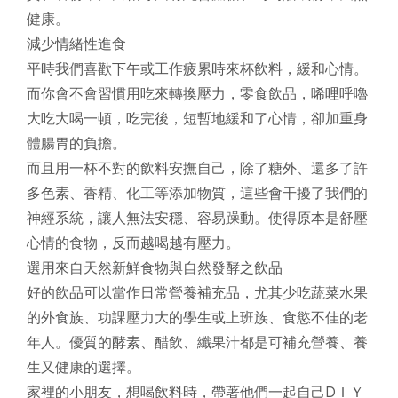
健康。
減少情緒性進食
平時我們喜歡下午或工作疲累時來杯飲料，緩和心情。
而你會不會習慣用吃來轉換壓力，零食飲品，唏哩呼嚕
大吃大喝一頓，吃完後，短暫地緩和了心情，卻加重身
體腸胃的負擔。
而且用一杯不對的飲料安撫自己，除了糖外、還多了許
多色素、香精、化工等添加物質，這些會干擾了我們的
神經系統，讓人無法安穩、容易躁動。使得原本是舒壓
心情的食物，反而越喝越有壓力。
選用來自天然新鮮食物與自然發酵之飲品
好的飲品可以當作日常營養補充品，尤其少吃蔬菜水果
的外食族、功課壓力大的學生或上班族、食慾不佳的老
年人。優質的酵素、醋飲、纖果汁都是可補充營養、養
生又健康的選擇。
家裡的小朋友，想喝飲料時，帶著他們一起自己DＩＹ