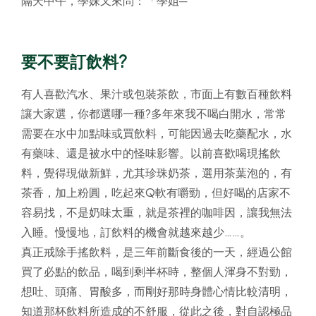
隔天中午，學妹又來問：「學姐─
要不要訂飲料?
有人喜歡汽水、果汁或包裝茶飲，市面上有數百種飲料
讓大家選，你都選哪一種?多年來我不喝白開水，常常
需要在水中加點味或買飲料，可能因過去吃藥配水，水
有藥味、還是被水中的怪味影響。以前喜歡喝現搖飲
料，覺得現做新鮮，尤其珍珠奶茶，選用茶葉泡的，有
茶香，加上粉圓，吃起來Q軟有嚼勁，但好喝的店家不
容易找，不是奶味太重，就是茶裡的咖啡因，讓我無法
入睡。慢慢地，訂飲料的機會就越來越少……。
真正戒除手搖飲料，是三年前斷食後的一天，經過公館
買了必點的飲品，喝到剩半杯時，整個人渾身不對勁，
想吐、頭痛、胃酸多，而剛好那時身體心情比較清明，
知道那杯飲料所造成的不舒服，從此之後，對自認極品