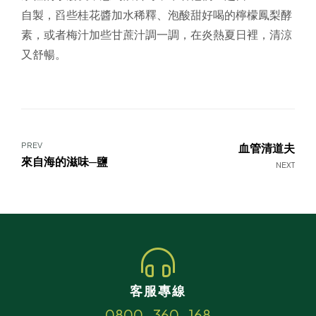
自製，舀些桂花醬加水稀釋、泡酸甜好喝的檸檬鳳梨酵
素，或者梅汁加些甘蔗汁調一調，在炎熱夏日裡，清涼
又舒暢。
PREV
血管清道夫
來自海的滋味─鹽
NEXT
客服專線
0800-360-168