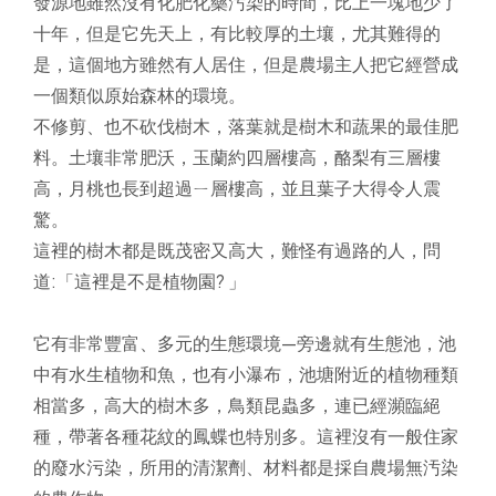
發源地雖然沒有化肥化藥汚染的時間，比上一塊地少了
十年，但是它先天上，有比較厚的土壤，尤其難得的
是，這個地方雖然有人居住，但是農場主人把它經營成
一個類似原始森林的環境。
不修剪、也不砍伐樹木，落葉就是樹木和蔬果的最佳肥
料。土壤非常肥沃，玉蘭約四層樓高，酪梨有三層樓
高，月桃也長到超過ㄧ層樓高，並且葉子大得令人震
驚。
這裡的樹木都是既茂密又高大，難怪有過路的人，問
道:「這裡是不是植物園? 」
它有非常豐富、多元的生態環境—旁邊就有生態池，池
中有水生植物和魚，也有小瀑布，池塘附近的植物種類
相當多，高大的樹木多，鳥類昆蟲多，連已經瀕臨絕
種，帶著各種花紋的鳳蝶也特別多。這裡沒有一般住家
的廢水污染，所用的清潔劑、材料都是採自農場無汚染