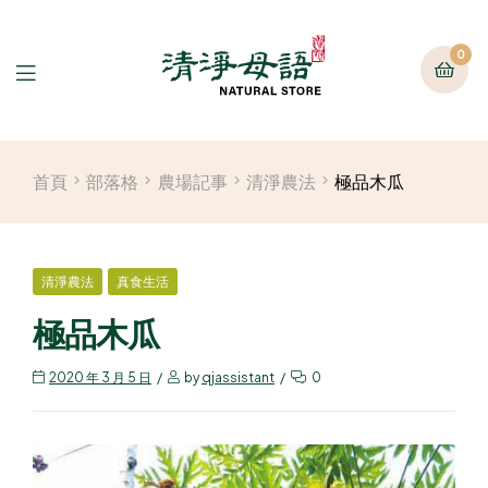
0
首頁
部落格
農場記事
清淨農法
極品木瓜
清淨農法
真食生活
極品木瓜
2020 年 3 月 5 日
by
qjassistant
0