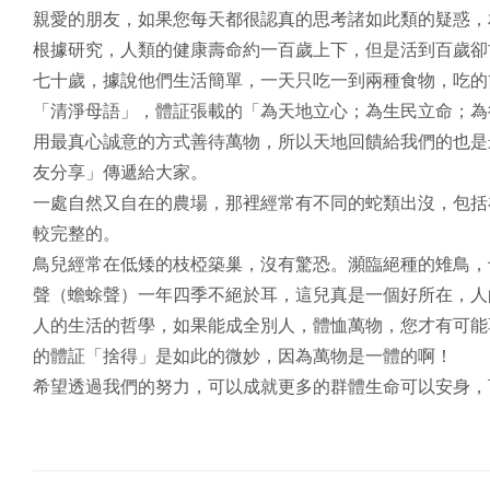
親愛的朋友，如果您每天都很認真的思考諸如此類的疑惑，
根據研究，人類的健康壽命約一百歲上下，但是活到百歲卻
七十歲，據說他們生活簡單，一天只吃一到兩種食物，吃的
「清淨母語」，體証張載的「為天地立心；為生民立命；為
用最真心誠意的方式善待萬物，所以天地回饋給我們的也是
友分享」傳遞給大家。
一處自然又自在的農場，那裡經常有不同的蛇類出沒，包括
較完整的。
鳥兒經常在低矮的枝椏築巢，沒有驚恐。瀕臨絕種的雉鳥，
聲（蟾蜍聲）一年四季不絕於耳，這兒真是一個好所在，人
人的生活的哲學，如果能成全別人，體恤萬物，您才有可能
的體証「捨得」是如此的微妙，因為萬物是一體的啊！
希望透過我們的努力，可以成就更多的群體生命可以安身，