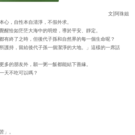
文|阿珠姐
本心，自性本自清淨，不假外求。
覺醒恰如茫茫大海中的明燈，導於平安、靜定。
都有終了之時，但後代子孫和自然界的每一個生命呢？
所護持，留給後代子孫一個潔淨的大地。」這樣的一席話
更多的朋友外，願一粥一飯都能結下善緣。
一天不吃可以嗎？
苦」。