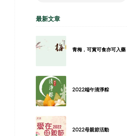
最新文章
青梅﹐可賞可食亦可入藥
2022端午清淨粽
2022母親節活動