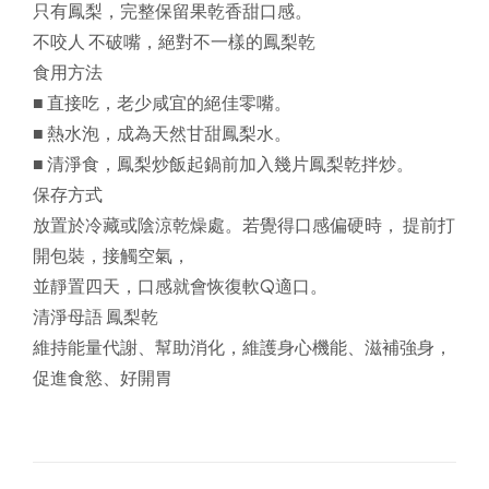
只有鳳梨，完整保留果乾香甜口感。
不咬人 不破嘴，絕對不一樣的鳳梨乾
食用方法
■ 直接吃，老少咸宜的絕佳零嘴。
■ 熱水泡，成為天然甘甜鳳梨水。
■ 清淨食，鳳梨炒飯起鍋前加入幾片鳳梨乾拌炒。
保存方式
放置於冷藏或陰涼乾燥處。若覺得口感偏硬時， 提前打
開包裝，接觸空氣，
並靜置四天，口感就會恢復軟Q適口。
清淨母語 鳳梨乾
維持能量代謝、幫助消化，維護身心機能、滋補強身，
促進食慾、好開胃