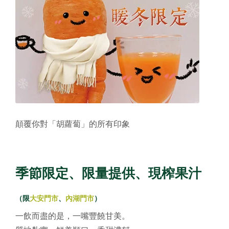
顛覆你對「胡蘿蔔」的所有印象
季節限定、限量提供、現榨果汁
（限
大安門市
、
內湖門市
）
一飲而盡的是，一嘴豐饒甘美。