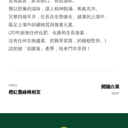
質地紮實，鮮美順口、香甜濃郁。
難以想像的滋味，讓人精神飽滿，氧氣充沛。
完整四個半月，生長在生態健全、健康的土壤中，
吸足土壤中的礦物質與微量元素。
(30年絕無任何化肥、化藥和生長激素，
沒有任何生物趨避、把雜草當寶，的種植堅持。)
請把握「胡蘿蔔」產季，快來門市享用！
PREV
開陽白菜
橙紅墨綠兩相宜
NEXT