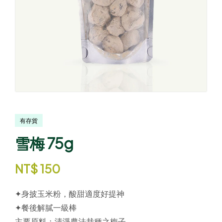
有存貨
雪梅 75g
NT$
150
✦身披玉米粉，酸甜適度好提神
✦餐後解膩一級棒
主要原料：
清淨農法栽種之梅子