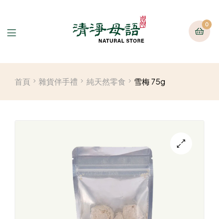
0
首頁
雜貨伴手禮
純天然零食
雪梅 75g