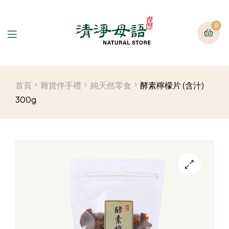
0
首頁
雜貨伴手禮
純天然零食
酵素檸檬片 (含汁)
300g