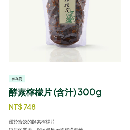
有存貨
酵素檸檬片 (含汁) 300g
NT$
748
優於蜜餞的酵素檸檬片
純淨的質地，保留最原始的檸檬精華