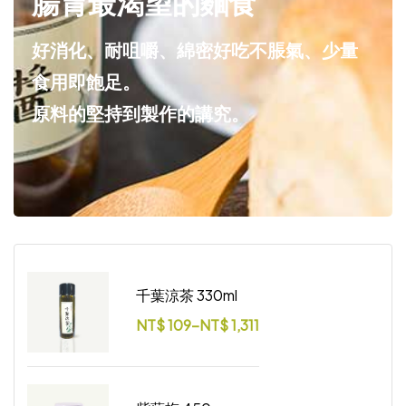
腸胃最渴望的麵食
好消化、耐咀嚼、綿密好吃不脹氣、少量
食用即飽足。
原料的堅持到製作的講究。
千葉涼茶 330ml
NT$
109
–
NT$
1,311