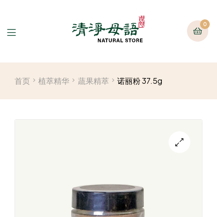
0
首页
植萃精华
蔬果精萃
诺丽粉 37.5g