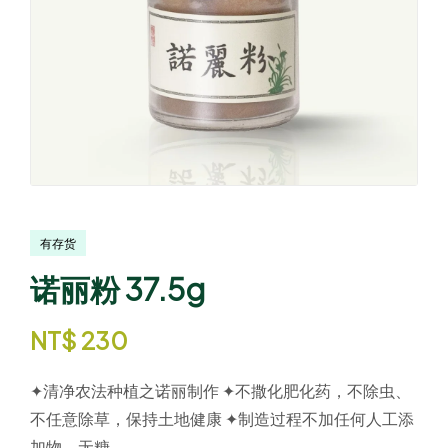
有存货
诺丽粉 37.5g
NT$
230
✦清净农法种植之诺丽制作 ✦不撒化肥化药，不除虫、
不任意除草，保持土地健康 ✦制造过程不加任何人工添
加物、无糖