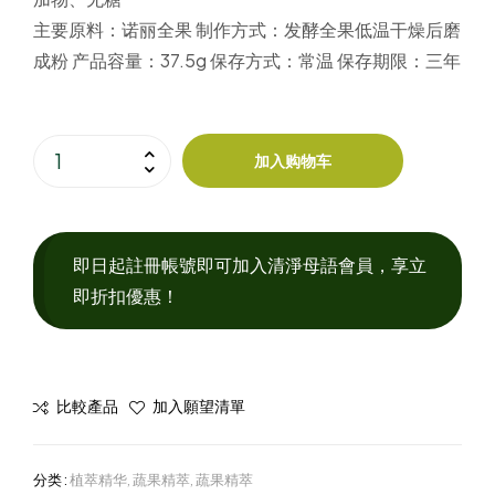
主要原料：
诺丽全果
制作方式：发酵全果低温
干燥后磨
成粉
产品容量：
37.5g
保存方式：
常温
保存期限：
三年
加入购物车
即日起註冊帳號即可加入清淨母語會員，享立
即折扣優惠！
比較產品
加入願望清單
分类 :
植萃精华
,
蔬果精萃
,
蔬果精萃