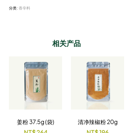
分类 :
香辛料
相关产品
姜粉 37.5g (袋)
清净辣椒粉 20g
NT$
264
NT$
196