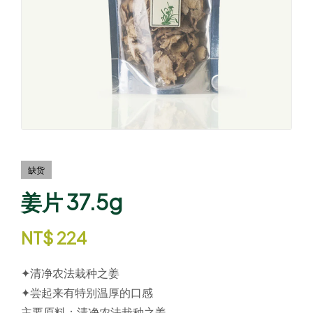
缺货
姜片 37.5g
NT$
224
✦清净农法栽种之姜
✦尝起来有特别温厚的口感
主要原料：
清净农法栽种之姜