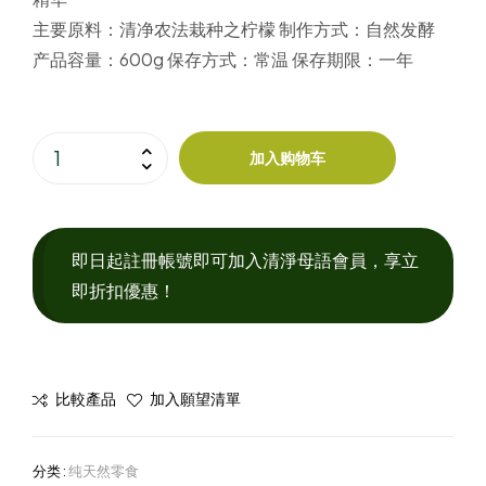
主要原料：
清净农法栽种之柠檬
制作方式：
自然发酵
产品容量：
600g
保存方式：
常温
保存期限：
一年
加入购物车
即日起註冊帳號即可加入清淨母語會員，享立
即折扣優惠！
比較產品
加入願望清單
分类 :
纯天然零食