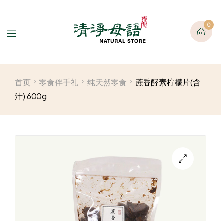
0
首页
零食伴手礼
纯天然零食
蔗香酵素柠檬片(含
汁) 600g