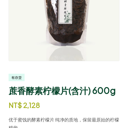
有存货
蔗香酵素柠檬片(含汁) 600g
NT$
2,128
优于蜜饯的酵素柠檬片 纯净的质地，保留最原始的柠檬
精华