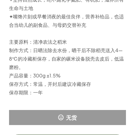
生命与土地
✦嘴馋片刻或早餐消夜的最佳良伴，营养补给品，也适
合当幼儿的副食品、与母奶交替补充
主要原料：
清净农法之稻米
制作方式：
日晒法除去水份，晒干后不除稻壳送入4—
8℃的冷藏柜保存，自家的碾米设备脱壳去皮后，低温
磨粉。
产品容量：
300g ±1.5%
保存方式：
常温，开封后建议冷藏保存
保存期限：
一年
无货