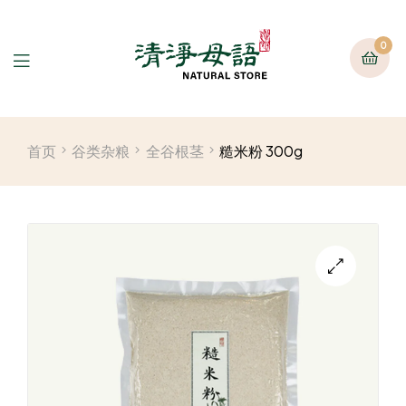
0
首页
谷类杂粮
全谷根茎
糙米粉 300g