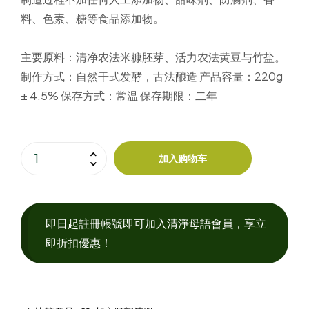
料、色素、糖等食品添加物。
主要原料：清净农法
米糠胚芽、活力农法黄豆与竹盐。
制作方式：
自然干式发酵，古法酿造
产品容量：220g
± 4.5%
保存方式：
常温
保存期限：
二年
加入购物车
即日起註冊帳號即可加入清淨母語會員，享立
即折扣優惠！