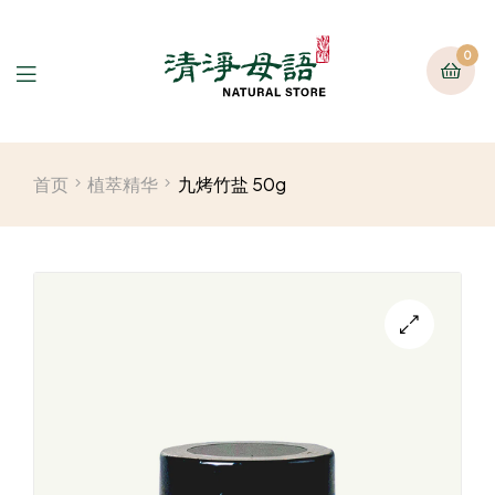
0
首页
植萃精华
九烤竹盐 50g