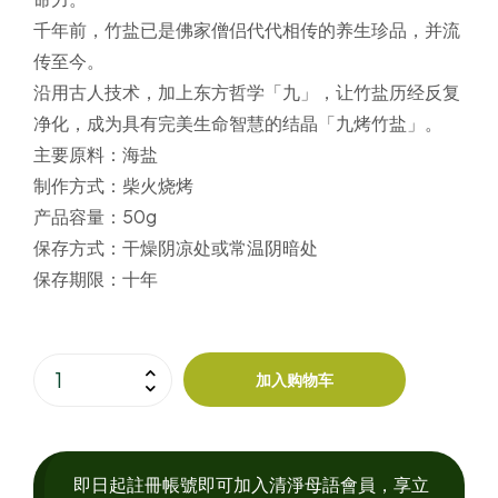
千年前，竹盐已是佛家僧侣代代相传的养生珍品，并流
传至今。
沿用古人技术，加上东方哲学「九」，让竹盐历经反复
净化，成为具有完美生命智慧的结晶「九烤竹盐」。
主要原料：
海盐
制作方式：
柴火烧烤
产品容量：
50g
保存方式：
干燥阴凉处或常温阴暗处
保存期限：
十年
加入购物车
即日起註冊帳號即可加入清淨母語會員，享立